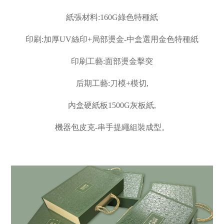
紙張材料:160G綠色特種紙
印刷:加厚UV絲印+局部燙金-中盒選用金色特種紙
印刷工藝:面部燙金擊突
后期工藝:刀模+模切,
內盒硬紙板1500G灰板紙,
機器包皮克-串手提繩組裝成型。