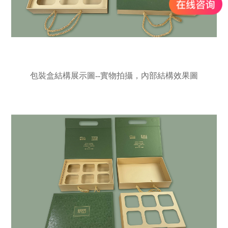
包裝盒結構展示圖--實物拍攝，內部結構效果圖