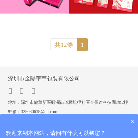
共12條
1
深圳市金陽華宇包裝有限公司
地址：深圳市龍華新區觀瀾街道樟坑徑社區金倡達科技園J棟2樓
郵箱：328080638@qq.com
×
手機：宋生13686842478(微信同號)
欢迎来到本网站，请问有什么可以帮您？
QQ：391961890