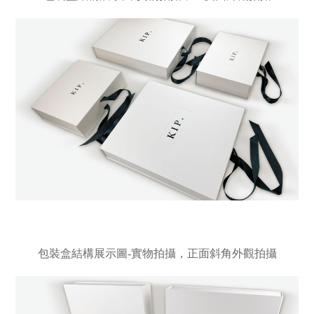
包裝盒結構展示圖-實物拍攝，正面斜角外觀拍攝