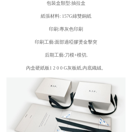
包裝盒類型:抽拉盒
紙張材料: 157G綠雙銅紙
印刷:專灰色印刷
印刷工藝:面部過啞膠燙金擊突
后期工藝:刀模+模切,
內盒硬紙板1 2 0 0 G灰板紙,內底織絨。