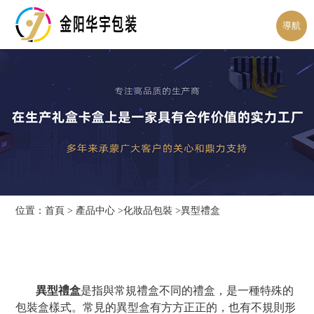
導航
位置：
首頁
>
產品中心
>
化妝品包裝
>異型禮盒
異型禮盒
是指與常規禮盒不同的禮盒，是一種特殊的
包裝盒樣式。常見的異型盒有方方正正的，也有不規則形